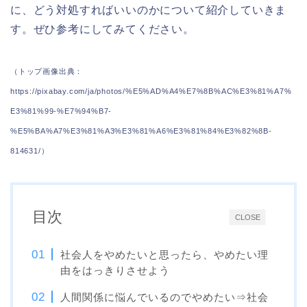
に、どう対処すればいいのかについて紹介していきま
す。ぜひ参考にしてみてください。
（トップ画像出典：
https://pixabay.com/ja/photos/%E5%AD%A4%E7%8B%AC%E3%81%A7%
E3%81%99-%E7%94%B7-
%E5%BA%A7%E3%81%A3%E3%81%A6%E3%81%84%E3%82%8B-
814631/）
目次
CLOSE
社会人をやめたいと思ったら、やめたい理
由をはっきりさせよう
人間関係に悩んでいるのでやめたい⇒社会