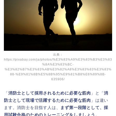
出典：
https://pixabay.com/ja/photos/%E3%83%A9%E3%83%B3%E3%83
%8A%E3%83%BC-
%E3%82%B7%E3%83%AB%E3%82%A8%E3%83%83%E3%83%
88-%E9%81%8B%E5%8B%95%E9%81%B8%E6%89%8B-
635906/
「
消防士として採用されるために必要な筋肉
」と「
消
防士として現場で活躍するために必要な筋肉
」は違い
ます。消防士を目指す人は、
まず第一段階として、採
用試験合格のためのトレーニングをしましょう
。