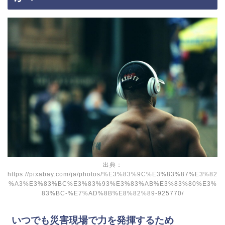
出典：
https://pixabay.com/ja/photos/%E3%83%9C%E3%83%87%E3%82
%A3%E3%83%BC%E3%83%93%E3%83%AB%E3%83%80%E3%
83%BC-%E7%AD%8B%E8%82%89-925770/
いつでも災害現場で力を発揮するため