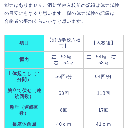
能力はありません。消防学校入校前の記録は体力試験
の目安にもなると思います。僕の体力試験の記録は、
合格者の平均くらいかなと思います。
【消防学校入校
項目
【入校後】
前】
左 52㎏
左 54㎏ 右
握力
右 54㎏
58㎏
上体起こし（１
56回/分
64回/分
分間）
腕立て伏せ（連
63回
118回
続回数）
懸垂（連続回
8回
17回
数）
長座体前屈
40ｃｍ
41ｃｍ