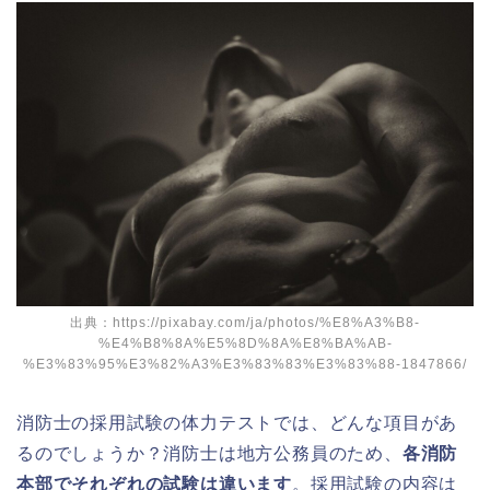
出典：https://pixabay.com/ja/photos/%E8%A3%B8-
%E4%B8%8A%E5%8D%8A%E8%BA%AB-
%E3%83%95%E3%82%A3%E3%83%83%E3%83%88-1847866/
消防士の採用試験の体力テストでは、どんな項目があ
るのでしょうか？消防士は地方公務員のため、
各消防
本部でそれぞれの試験は違います
。採用試験の内容は