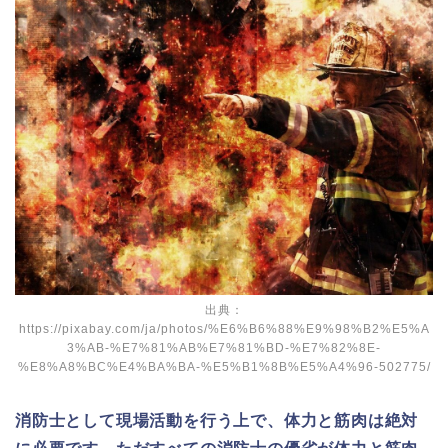
出典：
https://pixabay.com/ja/photos/%E6%B6%88%E9%98%B2%E5%A
3%AB-%E7%81%AB%E7%81%BD-%E7%82%8E-
%E8%A8%BC%E4%BA%BA-%E5%B1%8B%E5%A4%96-502775/
消防士として現場活動を行う上で、体力と筋肉は絶対