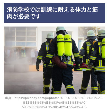
消防学校では訓練に耐える体力と筋
肉が必要です
出典：https://pixabay.com/ja/photos/%E6%B6%88%E7%81%AB-
%E3%83%98%E3%83%AB%E3%83%A0-
%E6%B6%88%E9%98%B2%E5%A3%AB-