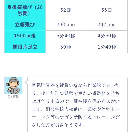
反復横飛び（20
52回
56回
秒間）
立幅飛び
230ｃｍ
242ｃｍ
1500ｍ走
5分40秒
4分50秒
閉眼片足立
50秒
1分40秒
空気呼吸器を背負いながら作業靴で走った
り、少し無理な態勢で重たい資器材を持ち
野人隊長
上げたりするので、膝や腰を痛める人がい
ます。消防学校入校前は、柔軟や体幹トレ
ーニング等のケガを予防するトレーニング
をした方が良さそうです。