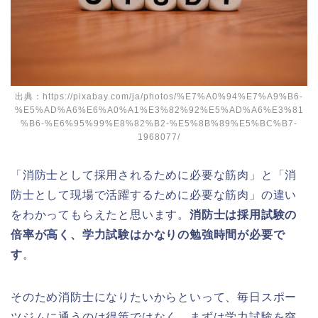
出典：https://pixabay.com/ja/photos/%E7%A0%94%E7%A9%B6-
%E5%AD%A6%E6%A0%A1%E3%82%92%E5%AD%A6%E3%81
%B6-%E6%95%99%E8%82%B2-%E5%8B%89%E5%BC%B7-
1968077/
「消防士として採用されるために必要な筋肉」と「消
防士として現場で活躍するために必要な筋肉」の違い
をわかってもらえたと思います。
消防士は採用試験の
倍率が高く、学力試験はかなりの勉強時間が必要で
す
。
そのため消防士になりたいからといって、毎日スポー
ツジムに通うのは得策ではなく、まずは学力試験を突