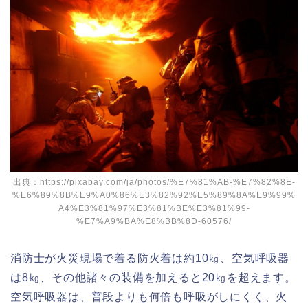
出典：https://pixabay.com/ja/photos/%E7%81%AB-%E7%82%8E-
%E6%89%8B%E9%A0%86%E3%82%92%E5%89%8A%E9%99%
A4%E3%81%97%E3%81%BE%E3%81%99-
%E7%A9%BA%E8%BB%8D-60576/
消防士が火災現場で着る防火着は約10㎏、空気呼吸器
は8㎏、その他諸々の装備を加えると20㎏を超えます。
空気呼吸器は、普段よりも何倍も呼吸がしにくく、火