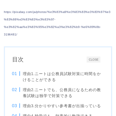
https://pixabay.com/ja/photos/%e3%83%a9%e3%83%83%e3%83%97%e3
%83%88%e3%83%83%e3%83%97-
%e3%82%aa%e3%83%95%e3%82%a3%e3%82%b9-%e6%89%8b-
3196481/
目次
CLOSE
理由1.ニートは公務員試験対策に時間をか
けることができる
理由2.ニートでも、公務員になるための教
養試験は独学で対策できる
理由3.分かりやすい参考書が出揃っている
理由4.独学でも、効率的に勉強できる