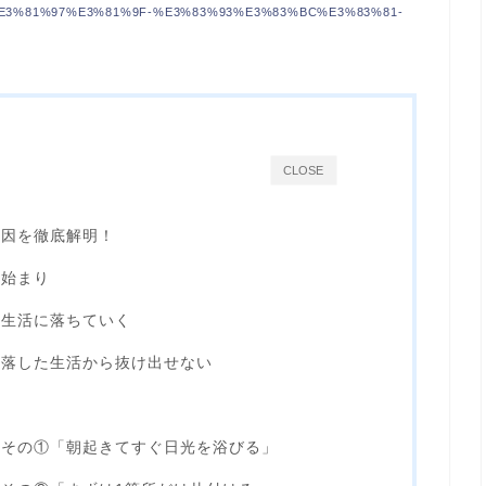
3%81%97%E3%81%9F-%E3%83%93%E3%83%BC%E3%83%81-
CLOSE
原因を徹底解明！
の始まり
た生活に落ちていく
堕落した生活から抜け出せない
法その①「朝起きてすぐ日光を浴びる」