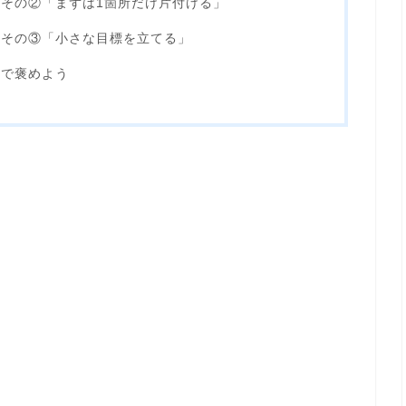
その②「まずは1箇所だけ片付ける」
法その③「小さな目標を立てる」
力で褒めよう