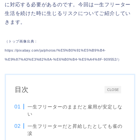
に対応する必要があるのです。今回は一生フリーター
生活を続けた時に生じるリスクについてご紹介してい
きます。
（トップ画像出典：
https://pixabay.com/ja/photos/%E5%B0%91%E5%B9%B4-
%E9%87%A3%E3%82%8A-%E6%B0%B4-%E5%A4%8F-909552/）
目次
CLOSE
一生フリーターのままだと雇用が安定しな
い
一生フリーターだと昇給したとしても雀の
涙