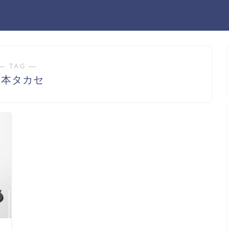
― TAG ―
塚本タカセ